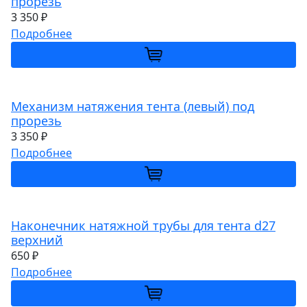
прорезь
3 350 ₽
Подробнее
Механизм натяжения тента (левый) под
прорезь
3 350 ₽
Подробнее
Наконечник натяжной трубы для тента d27
верхний
650 ₽
Подробнее