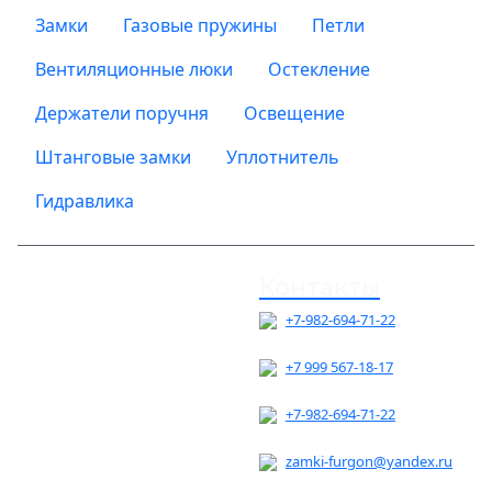
Замки
Газовые пружины
Петли
Вентиляционные люки
Остекление
Держатели поручня
Освещение
Штанговые замки
Уплотнитель
Гидравлика
Контакты
ГЛАВНАЯ
+7-982-694-71-22
О КОМПАНИИ
+7 999 567-18-17
ДОСТАВКА И ОПЛАТА
+7-982-694-71-22
КОНТАКТЫ
zamki-furgon@yandex.ru
КАРТА САЙТА