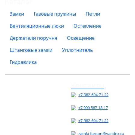
Каталог
Замки
Газовые пружины
Петли
Вентиляционные люки
Остекление
Держатели поручня
Освещение
Штанговые замки
Уплотнитель
Гидравлика
Контакты
ГЛАВНАЯ
+7-982-694-71-22
О КОМПАНИИ
+7 999 567-18-17
ДОСТАВКА И ОПЛАТА
+7-982-694-71-22
КОНТАКТЫ
zamki-furgon@yandex.ru